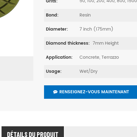
50, 100, 200, 400, 800, 150
Grits:
Resin
Bond:
7 inch (175mm)
Diameter:
7mm Height
Diamond thickness:
Concrete, Terrazzo
Application:
Wet/Dry
Usage:
RENSEIGNEZ-VOUS MAINTENANT
DÉTAILS DU PRODUIT