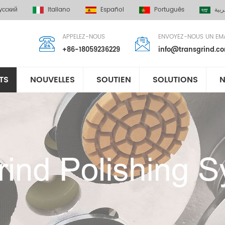
усский
Italiano
Español
Português
ربية
APPELEZ-NOUS
ENVOYEZ-NOUS UN EMA
+86-18059236229
info@transgrind.c
TS
NOUVELLES
SOUTIEN
SOLUTIONS
N