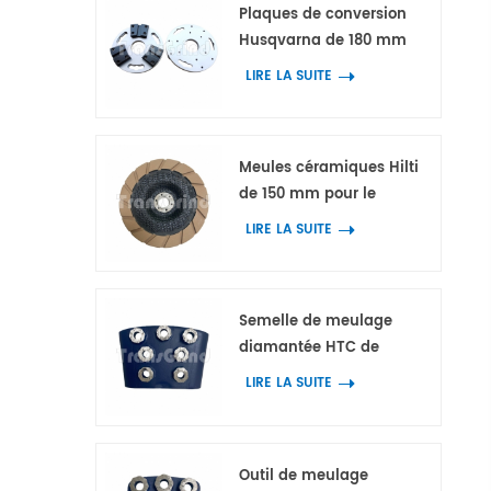
Plaques de conversion
Husqvarna de 180 mm
avec 3 adaptateurs pour
LIRE LA SUITE
outils diamantés HTC et
Scanmaskin
Meules céramiques Hilti
de 150 mm pour le
meulage des bords de
LIRE LA SUITE
béton et de terrazzo
Semelle de meulage
diamantée HTC de
qualité supérieure avec 7
LIRE LA SUITE
segments annulaires en
forme de fleur
Outil de meulage