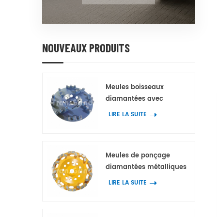
NOUVEAUX PRODUITS
Meules boisseaux
diamantées avec
plusieurs segments
LIRE LA SUITE
diamantés dentelés à
double dent à 3 pointes
pour béton et terrazzo
Meules de ponçage
diamantées métalliques
avec segments
LIRE LA SUITE
diamantés en blocs en
forme d'arc pour béton et
terrazzo