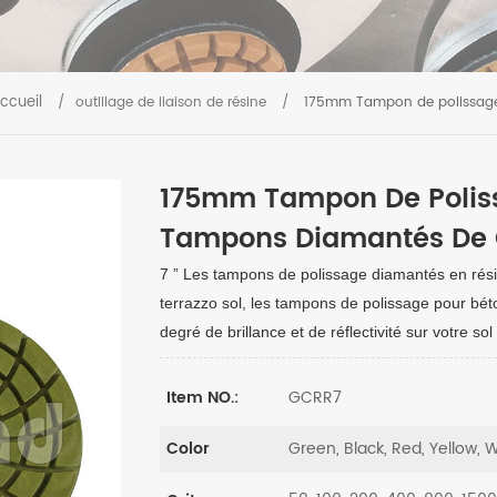
ccueil
/
outillage de liaison de résine
/
175mm Tampon de polissage 
175mm Tampon De Poliss
Tampons Diamantés De Q
7 ” Les tampons de polissage diamantés en rési
terrazzo sol, les tampons de polissage pour bét
degré de brillance et de réflectivité sur votre so
GCRR7
Item NO.:
Green, Black, Red, Yellow, W
Color