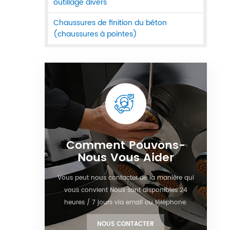
outillage divers
Chaussures de finition du béton
(chaussures à pointes)
Comment Pouvons-
Nous Vous Aider
Vous peut nous contacter de la manière qui
vous convient Nous sont disponibles 24
heures / 7 jours via email ou téléphone.
NOUS CONTACTER